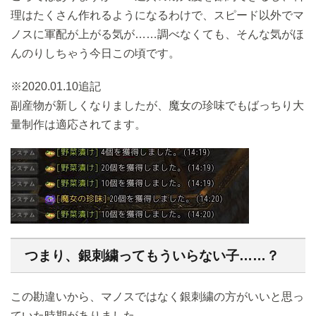
理はたくさん作れるようになるわけで、スピード以外でマ
ノスに軍配が上がる気が……調べなくても、そんな気がほ
んのりしちゃう今日この頃です。
※2020.01.10追記
副産物が新しくなりましたが、魔女の珍味でもばっちり大
量制作は適応されてます。
つまり、銀刺繍ってもういらない子……？
この勘違いから、マノスではなく銀刺繍の方がいいと思っ
ていた時期がありました。