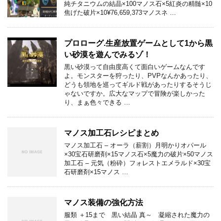
純チタニウムの結晶×100マノス石×5紅炎の精髄×10
焦げた破片×10¥76,659,373マノスネ …
プロローグ.生産放置ゲームとして1から黒
い砂漠を遊んでみるゾ！
黒い砂漠って自由度高くて面白いゲームなんです
よ。モンスターを狩ったり、PVPなんかあったり、
どうも領地を巡ってギルド戦があったりするそうじ
ゃないですか。広大なマップで冒険が楽しかった
り、まぁ色々できる …
マノス加工石レシピまとめ
マノス加工石 – オーラ（薪割）月明かりオパール
×30宝石研磨剤×15マノス石×5魔力の破片×50マノス
加工石 – 元気（粉砕）フォレストエメラルド×30宝
石研磨剤×15マノス …
マノス装備の強化方法
服類 ＋15まで 黒い結晶 真～ 凝縮された魔力の