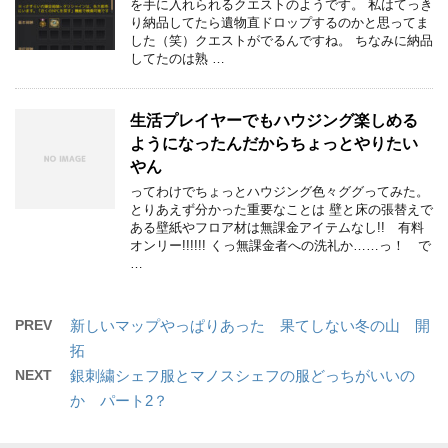
を手に入れられるクエストのようです。 私はてっき
り納品してたら遺物直ドロップするのかと思ってま
した（笑）クエストがでるんですね。 ちなみに納品
してたのは熟 …
生活プレイヤーでもハウジング楽しめる
ようになったんだからちょっとやりたい
やん
ってわけでちょっとハウジング色々ググってみた。
とりあえず分かった重要なことは 壁と床の張替えで
ある壁紙やフロア材は無課金アイテムなし!! 有料
オンリー!!!!!! くっ無課金者への洗礼か……っ！ で
…
PREV
新しいマップやっぱりあった 果てしない冬の山 開
拓
NEXT
銀刺繍シェフ服とマノスシェフの服どっちがいいの
か パート2？