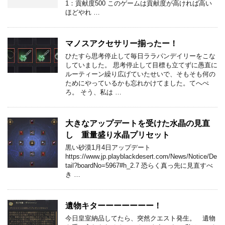
1：貢献度500 このゲームは貢献度が高ければ高い
ほどやれ …
マノスアクセサリー揃ったー！
ひたすら思考停止して毎日ララパンデイリーをこな
していました。 思考停止して目標も立てずに愚直に
ルーティーン繰り広げていたせいで、そもそも何の
ためにやっているかも忘れかけてました。てへぺ
ろ。 そう、私は …
大きなアップデートを受けた水晶の見直
し 重量盛り水晶プリセット
黒い砂漠1月4日アップデート
https://www.jp.playblackdesert.com/News/Notice/De
tail?boardNo=5967#h_2.7 恐らく真っ先に見直すべ
き …
遺物キターーーーーーー！
今日皇室納品してたら、突然クエスト発生。 遺物