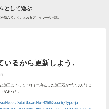
ームとして遊ぶ
漠を遊んでいく、とあるプレイヤーの日誌。
ているから更新しよう。
6日
ど加工によってそれぞれ存在した加工石がずいぶん前に
トがあった。
ews/Notice/Detail?boardNo=4259&countryType=ja-
hText=&currentPage=2#h_69444930033471650415337012