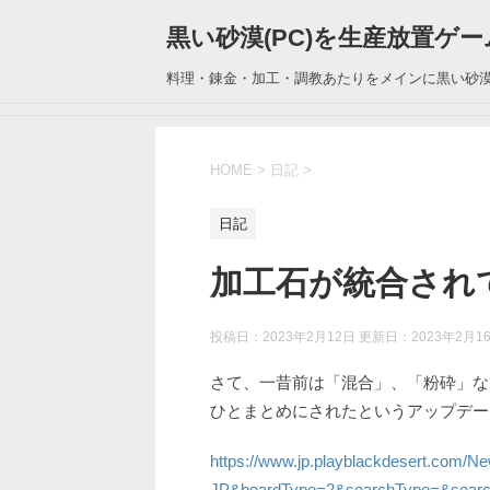
黒い砂漠(PC)を生産放置ゲ
料理・錬金・加工・調教あたりをメインに黒い砂
HOME
>
日記
>
日記
加工石が統合され
投稿日：2023年2月12日 更新日：
2023年2月1
さて、一昔前は「混合」、「粉砕」な
ひとまとめにされたというアップデー
https://www.jp.playblackdesert.com/N
JP&boardType=2&searchType=&searc