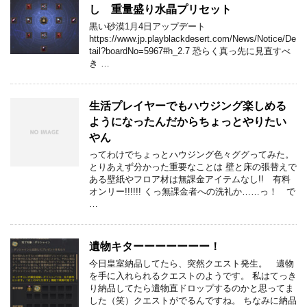
し 重量盛り水晶プリセット
黒い砂漠1月4日アップデート
https://www.jp.playblackdesert.com/News/Notice/De
tail?boardNo=5967#h_2.7 恐らく真っ先に見直すべ
き …
生活プレイヤーでもハウジング楽しめる
ようになったんだからちょっとやりたい
やん
ってわけでちょっとハウジング色々ググってみた。
とりあえず分かった重要なことは 壁と床の張替えで
ある壁紙やフロア材は無課金アイテムなし!! 有料
オンリー!!!!!! くっ無課金者への洗礼か……っ！ で
…
遺物キターーーーーーー！
今日皇室納品してたら、突然クエスト発生。 遺物
を手に入れられるクエストのようです。 私はてっき
り納品してたら遺物直ドロップするのかと思ってま
した（笑）クエストがでるんですね。 ちなみに納品