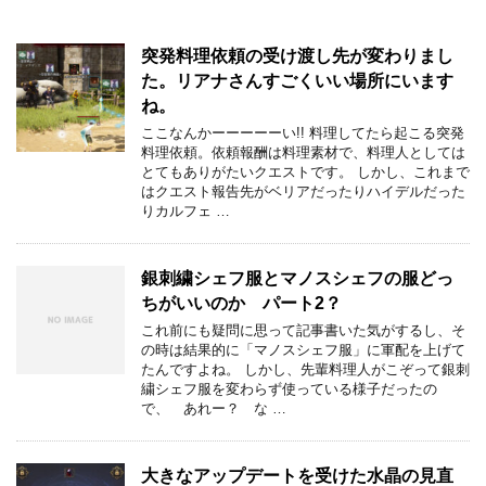
突発料理依頼の受け渡し先が変わりまし
た。リアナさんすごくいい場所にいます
ね。
ここなんかーーーーーい!! 料理してたら起こる突発
料理依頼。依頼報酬は料理素材で、料理人としては
とてもありがたいクエストです。 しかし、これまで
はクエスト報告先がベリアだったりハイデルだった
りカルフェ …
銀刺繍シェフ服とマノスシェフの服どっ
ちがいいのか パート2？
これ前にも疑問に思って記事書いた気がするし、そ
の時は結果的に「マノスシェフ服」に軍配を上げて
たんですよね。 しかし、先輩料理人がこぞって銀刺
繍シェフ服を変わらず使っている様子だったの
で、 あれー？ な …
大きなアップデートを受けた水晶の見直