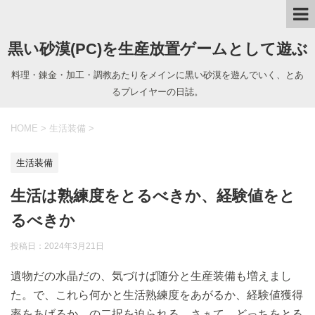
黒い砂漠(PC)を生産放置ゲームとして遊ぶ
料理・錬金・加工・調教あたりをメインに黒い砂漠を遊んでいく、とあ
るプレイヤーの日誌。
HOME
>
生活装備
>
生活装備
生活は熟練度をとるべきか、経験値をと
るべきか
投稿日：
2024年3月21日
遺物だの水晶だの、気づけば随分と生産装備も増えまし
た。で、これら何かと生活熟練度をあがるか、経験値獲得
率をあげるか、の二択を迫られる。さぁて、どっちをとる