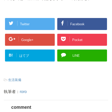
Twitter
Facebook
Google+
Pocket
B!
はてブ
LINE
-
生活装備
執筆者：
roro
comment